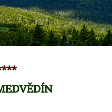
***
MEDVĚDÍN