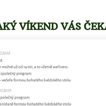
AKÝ VÍKEND VÁS ČEK
OGRAM
zd
e možné už od 14:00, a to včetně wellness.
– společný program
– večeře formou bohatého švédského stolu
OGRAM
společný program
 snídaně formou bohatého švédského stolu