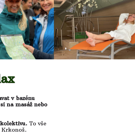
elax
avat v bazénu
 si na masáž nebo
 kolektivu.
To vše
ci Krkonoš.