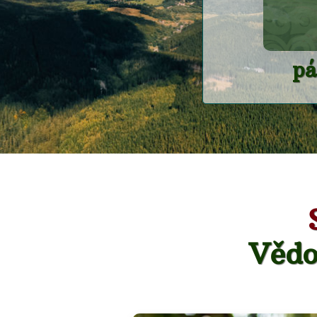
pá
Vědo