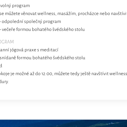
 volný program
se můžete věnovat wellness, masážím, procházce nebo navštívi
– odpolední společný program
– večeře formou bohatého švédského stolu
ROGRAM
anní jógová praxe s meditací
 snídaně formou bohatého švédského stolu
zd
okoje je možné až do 12:00, můžete tedy ještě navštívit wellne
dury.