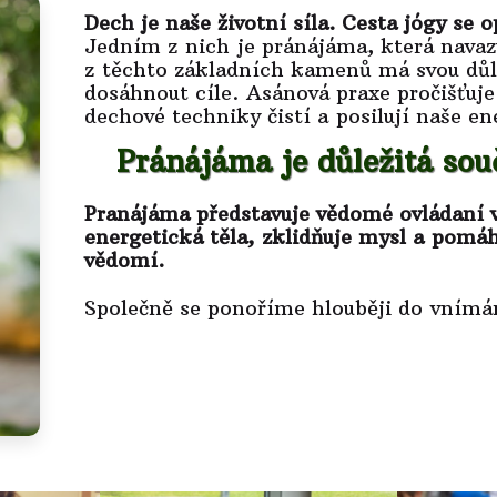
Dech je naše životní síla.
Cesta jógy se 
Jedním z nich je pránájáma, která navaz
z těchto základních kamenů má svou důl
dosáhnout cíle. Asánová praxe pročišťuje 
dechové techniky čistí a posilují naše en
Pránájáma je důležitá sou
Pranájáma představuje vědomé ovládaní vn
energetická těla, zklidňuje mysl a pomá
vědomí.
Společně se ponoříme hlouběji do vnímán