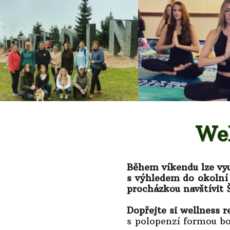
Wel
Během víkendu lze vyu
s výhledem do okolní 
procházkou navštívit 
Dopřejte si wellness 
s polopenzí formou b