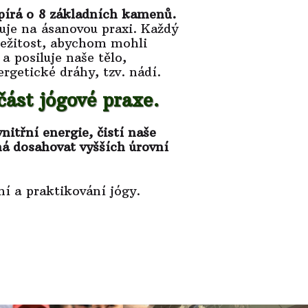
opírá o 8 základních kamenů.
uje na ásanovou praxi. Každý
ežitost, abychom mohli
a posiluje naše tělo,
ergetické dráhy, tzv. nádí.
část jógové praxe.
itřní energie, čistí naše
há dosahovat vyšších úrovní
í a praktikování jógy.