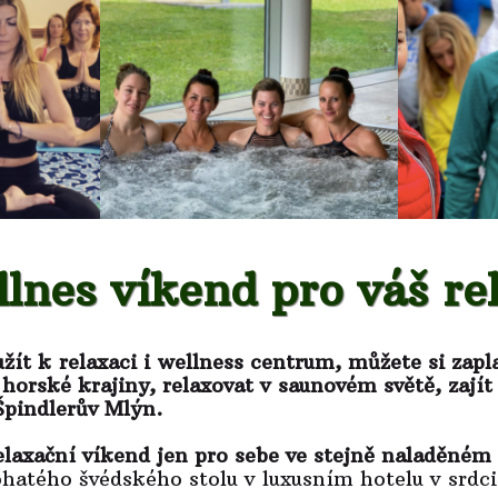
lnes víkend pro váš r
žít k relaxaci i wellness centrum, můžete si zapl
horské krajiny, relaxovat v saunovém světě, zajít
Špindlerův Mlýn.
relaxační víkend jen pro sebe ve stejně naladěném
ohatého švédského stolu v luxusním hotelu v srd