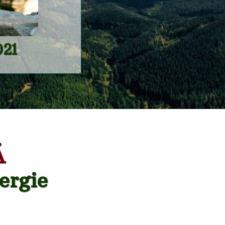
021
Á
ergie