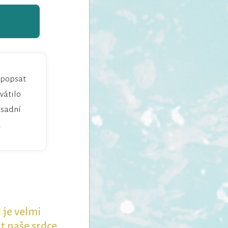
á popsat
vátilo
ásadní
.
 je velmi
 naše srdce,