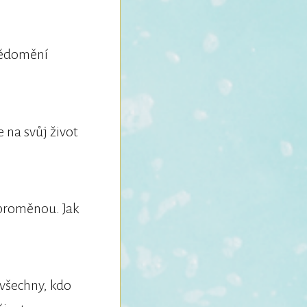
vědomění
e na svůj život
í proměnou. Jak
 všechny, kdo