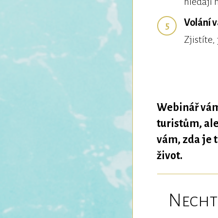
hledají 
Volání v
5
Zjistíte,
Webinář vám 
turistům, al
vám, zda je 
život.
Necht