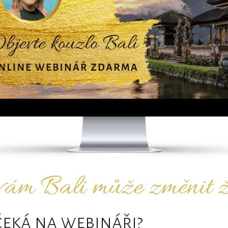
ám Bali může změnit 
čeká na webináři?