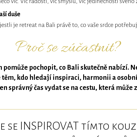
něco víc. Víc radosti, víc smyslu, víc jedinečnosti svého 
aší duše
 jestli je retreat na Bali právě to, co vaše srdce potřebuj
Proč se zúčastnit?
pomůže pochopit, co Bali skutečně nabízí. N
e těm, kdo hledají inspiraci, harmonii a osobní
ten správný čas vydat se na cestu, která může 
e se INSPIROVAT tímto kou