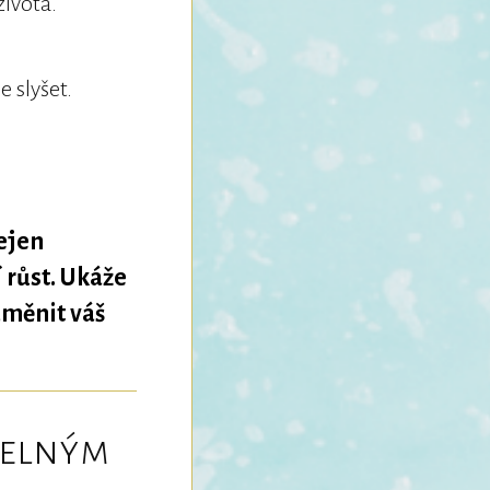
života.
e slyšet.
ejen
 růst. Ukáže
změnit váš
zelným