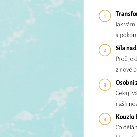
Transfo
1
Jak vám
a pokor
Síla na
2
Proč je 
z nové p
Osobní 
3
Čekají vá
našli nov
Kouzlo 
4
Co dělá 