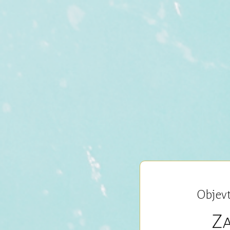
Objevt
Za