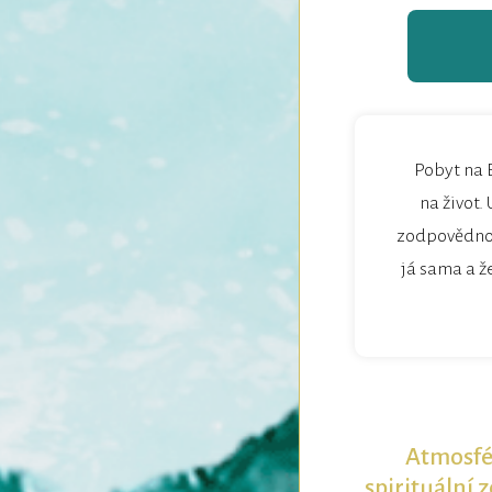
Pobyt na 
na život.
zodpovědnos
já sama a že
Atmosfér
spirituální