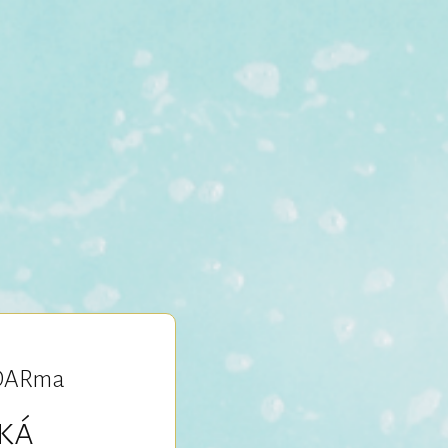
 zDARma
áká