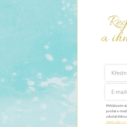
Regi
a ih
Přihlášením dá
posílat e-mail
odvolat kliknu
údajů zde >>>