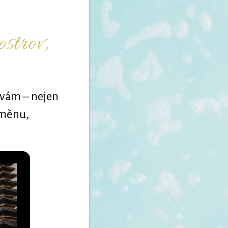
ostrov,
 vám – nejen
oměnu,