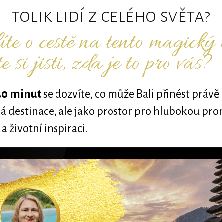
tolik lidí z celého světa?
te o cestě na tento magický 
te si jisti, zda je to pro vás?
30 minut
se dozvíte, co může Bali přinést právě
á destinace, ale jako prostor pro hlubokou pr
a životní inspiraci.