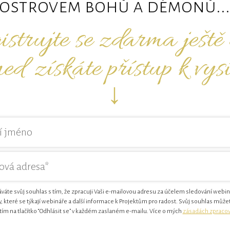
ostrovem bohů a démonů...
strujte se zdarma ještě
ned získáte přístup k vys
↓
váte svůj souhlas s tím, že zpracuji Vaši e-mailovou adresu za účelem sledování webi
y, které se týkají webináře a další informace k Projektům pro radost. Svůj souhlas může
tím na tlačítko “Odhlásit se” v každém zaslaném e-mailu. Více o mých
zásadách zpracov