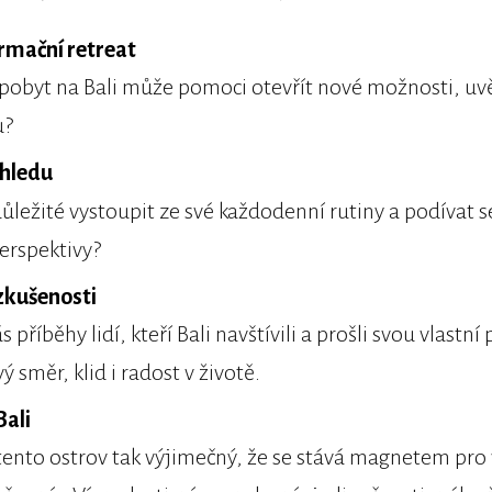
rmační retreat
 pobyt na Bali může pomoci otevřít nové možnosti, u
u?
dhledu
důležité vystoupit ze své každodenní rutiny a podívat s
erspektivy?
zkušenosti
s příběhy lidí, kteří Bali navštívili a prošli svou vlastn
ý směr, klid i radost v životě.
Bali
tento ostrov tak výjimečný, že se stává magnetem pro