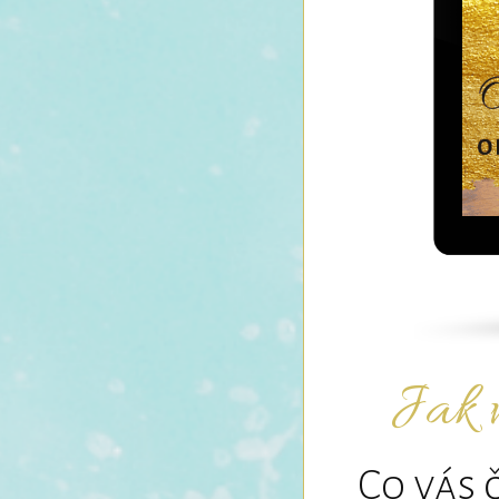
Jak v
Co vás 