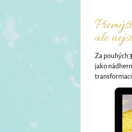
Přemýšlí
ale nejs
Za pouhých
jako nádhern
transformaci 