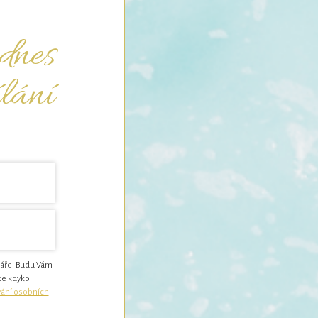
 dnes
ílání
náře. Budu Vám
te kdykoli
ání osobních