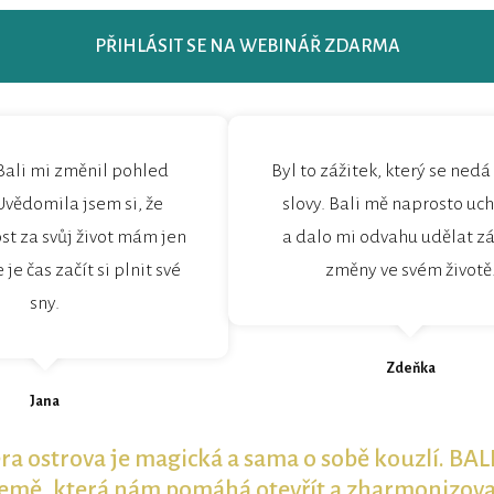
PŘIHLÁSIT SE NA WEBINÁŘ ZDARMA
Bali mi změnil pohled
Byl to zážitek, který se ned
 Uvědomila jsem si, že
slovy. Bali mě naprosto uch
t za svůj život mám jen
a dalo mi odvahu udělat z
 je čas začít si plnit své
změny ve svém životě
sny.
Zdeňka
Jana
a ostrova je magická a sama o sobě kouzlí. BALI
 země, která nám pomáhá otevřít a zharmonizovat